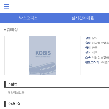
박스오피스
실시간예매율
김태성
성별
남자
출생
해당정보없음
국적
한국
분야
배우
소속
해당정보없음
필모그래피
<이별식
스틸컷
해당정보없음
수상내역