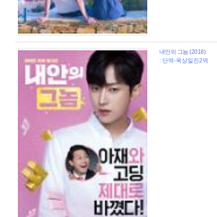
내안의 그놈 (2018)
: 단역-옥상일진2역