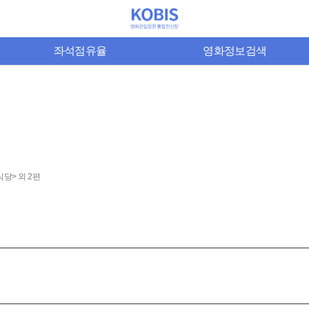
좌석점유율
영화정보검색
당> 외 2편