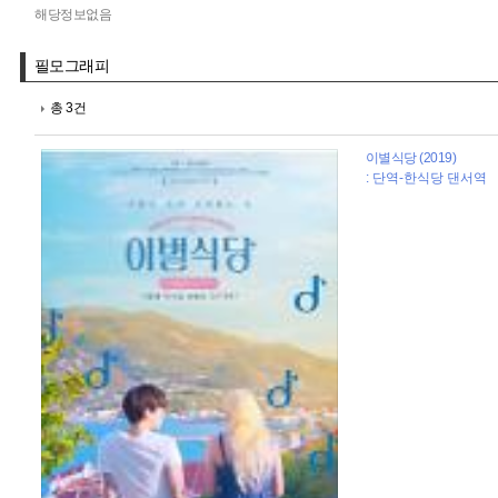
해당정보없음
필모그래피
총 3건
이별식당 (2019)
: 단역-한식당 댄서역