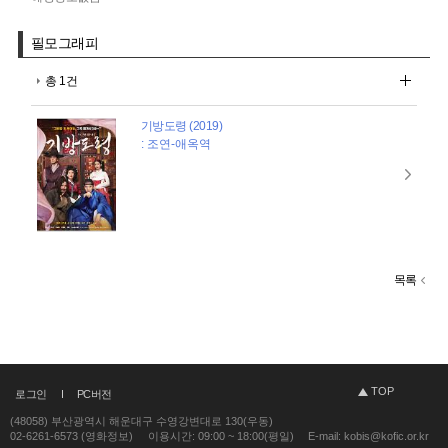
필모그래피
총 1건
기방도령 (2019)
: 조연-애옥역
목록
TOP
로그인
PC버전
(48058) 부산광역시 해운대구 수영강변대로 130(우동)
02-6261-6573 (영화정보)
이용시간: 09:00 ~ 18:00(평일)
E-mail: kobis@kofic.or.kr