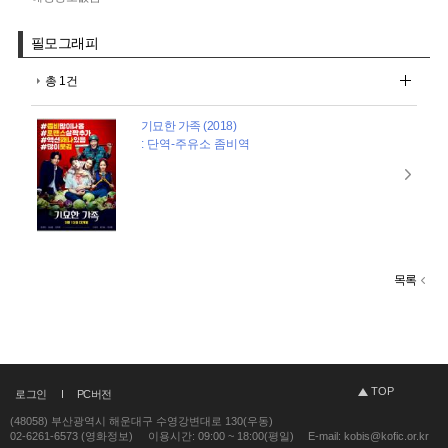
필모그래피
총 1건
기묘한 가족 (2018)
: 단역-주유소 좀비역
목록
TOP
로그인
PC버전
(48058) 부산광역시 해운대구 수영강변대로 130(우동)
02-6261-6573 (영화정보)
이용시간: 09:00 ~ 18:00(평일)
E-mail: kobis@kofic.or.kr