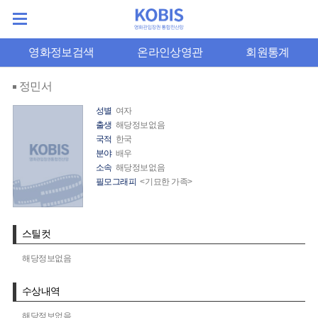
영화정보검색
온라인상영관
회원통계
정민서
성별
여자
출생
해당정보없음
국적
한국
분야
배우
소속
해당정보없음
필모그래피
<기묘한 가족>
스틸컷
해당정보없음
수상내역
해당정보없음