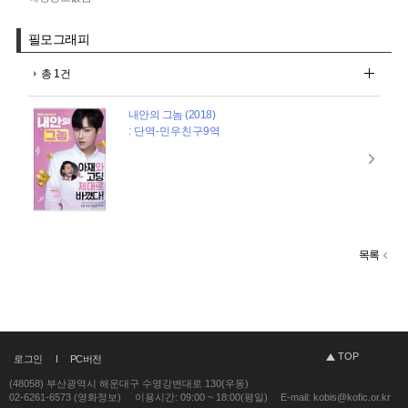
필모그래피
총 1건
내안의 그놈 (2018)
: 단역-민우친구9역
목록
TOP
로그인
PC버전
(48058) 부산광역시 해운대구 수영강변대로 130(우동)
02-6261-6573 (영화정보)
이용시간: 09:00 ~ 18:00(평일)
E-mail: kobis@kofic.or.kr