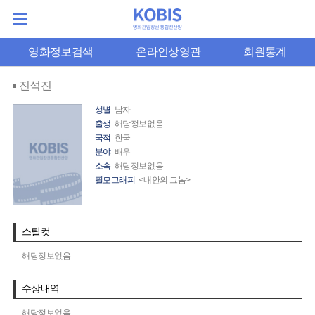
영화정보검색
온라인상영관
회원통계
진석진
성별
남자
출생
해당정보없음
국적
한국
분야
배우
소속
해당정보없음
필모그래피
<내안의 그놈>
스틸컷
해당정보없음
수상내역
해당정보없음