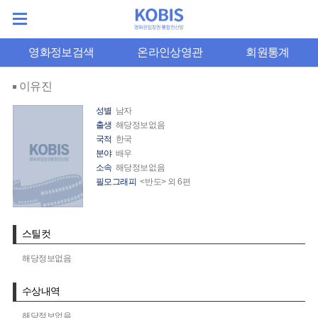
영화정보검색
온라인상영관
회원통계
이유진
성별
남자
출생
해당정보없음
국적
한국
분야
배우
소속
해당정보없음
필모그래피
<반도> 외 6편
스틸컷
해당정보없음
수상내역
해당정보없음