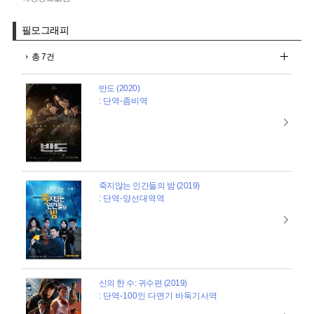
필모그래피
총 7건
반도 (2020)
: 단역-좀비역
죽지않는 인간들의 밤 (2019)
: 단역-양선대역역
신의 한 수: 귀수편 (2019)
: 단역-100인 다면기 바둑기사역