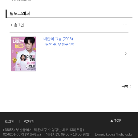
필모그래피
총 1건
내안의 그놈 (2018)
: 단역-민우친구4역
목록
TOP
로그인
PC버전
(48058) 부산광역시 해운대구 수영강변대로 130(우동)
02-6261-6573 (영화정보)
이용시간: 09:00 ~ 18:00(평일)
E-mail: kobis@kofic.or.kr