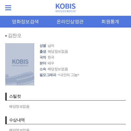
영화정보검색
온라인상영관
회원통계
김찬오
성별
남자
출생
해당정보없음
국적
한국
분야
배우
소속
해당정보없음
필모그래피
<내안의 그놈>
스틸컷
해당정보없음
수상내역
해당정보없음