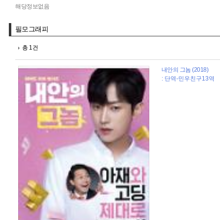
해당정보없음
필모그래피
총 1건
내안의 그놈 (2018)
: 단역-민우친구13역