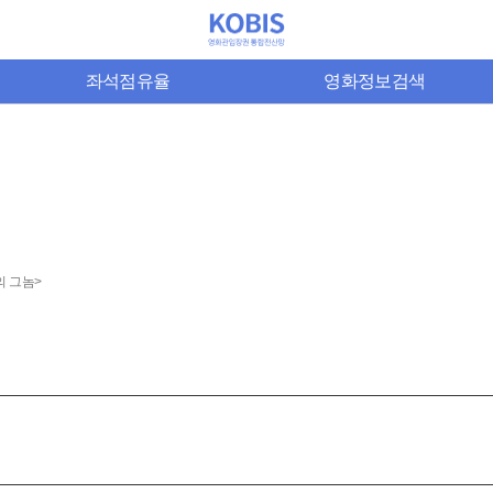
좌석점유율
영화정보검색
의 그놈>