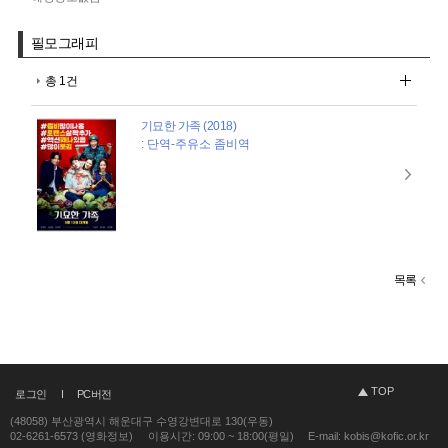
필모그래피
총 1건
기묘한 가족 (2018)
: 단역-주유소 좀비역
목록
TOP
로그인
PC버전
(48058) 부산광역시 해운대구 수영강변대로 130(우동)
02-6261-6573 (영화정보)
이용시간: 09:00 ~ 18:00(평일)
E-mail: kobis@kofic.or.kr