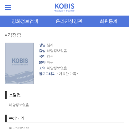
영화정보검색
온라인상영관
회원통계
김정중
성별
남자
출생
해당정보없음
국적
한국
분야
배우
소속
해당정보없음
필모그래피
<기묘한 가족>
스틸컷
해당정보없음
수상내역
해당정보없음