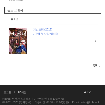
필모그래피
총 1건
기방도령 (2019)
: 단역-부사감 열녀역
목록
TOP
로그인
PC버전
(48058) 부산광역시 해운대구 수영강변대로 130(우동)
02-6261-6573 (영화정보)
이용시간: 09:00 ~ 18:00(평일)
E-mail: kobis@kofic.or.kr