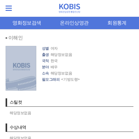
영화정보검색
온라인상영관
회원통계
이해인
성별
여자
출생
해당정보없음
국적
한국
분야
배우
소속
해당정보없음
필모그래피
<기방도령>
스틸컷
해당정보없음
수상내역
해당정보없음