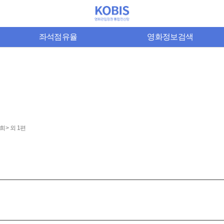
좌석점유율
영화정보검색
문희> 외 1편