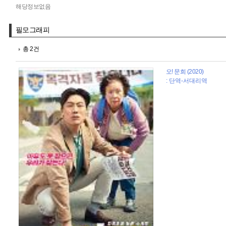
해당정보없음
필모그래피
총 2건
오! 문희 (2020)
: 단역-서대리역