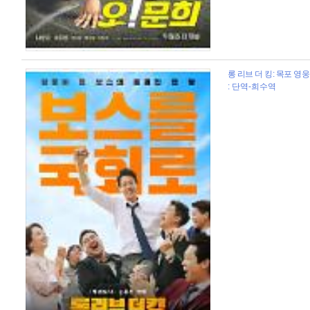
롱 리브 더 킹: 목포 영웅 
: 단역-희수역