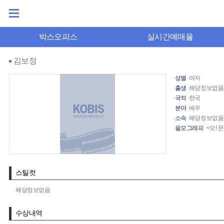
박스오피스
실시간예매율
김보정
성별
여자
출생
해당정보없음
국적
한국
분야
배우
소속
해당정보없음
필모그래피
<오! 
스틸컷
해당정보없음
수상내역