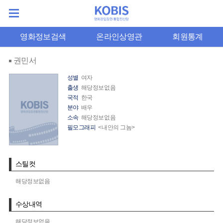
영화정보검색
온라인상영관
회원통계
권민서
성별
여자
출생
해당정보없음
국적
한국
분야
배우
소속
해당정보없음
필모그래피
<내안의 그놈>
스틸컷
해당정보없음
수상내역
해당정보없음