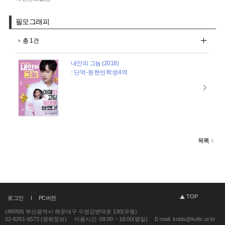
필모그래피
총 1건
내안의 그놈 (2018)
: 단역-동현반학생4역
목록
TOP
로그인
PC버전
(48058) 부산광역시 해운대구 수영강변대로 130(우동)
02-6261-6573 (영화정보)
이용시간: 09:00 ~ 18:00(평일)
E-mail: kobis@kofic.or.kr