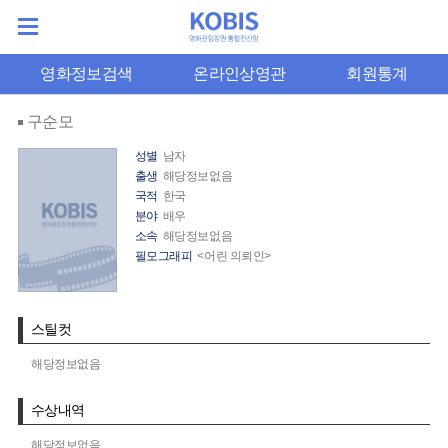
영화정보검색
온라인상영관
회원통계
구순모
성별
남자
출생
해당정보없음
국적
한국
분야
배우
소속
해당정보없음
필모그래피
<어린 의뢰인>
스틸컷
해당정보없음
수상내역
해당정보없음