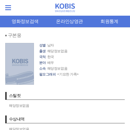
영화정보검색
온라인상영관
회원통계
구본웅
성별
남자
출생
해당정보없음
국적
한국
분야
배우
소속
해당정보없음
필모그래피
<기묘한 가족>
스틸컷
해당정보없음
수상내역
해당정보없음