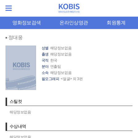
영화정보검색
온라인상영관
회원통계
정대웅
성별
해당정보없음
출생
해당정보없음
국적
한국
분야
연출팀
소속
해당정보없음
필모그래피
<얼굴> 외 3편
스틸컷
해당정보없음
수상내역
해당정보없음