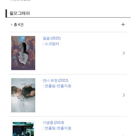
필모그래피
총 4건
얼굴 (2025)
: 스크립터
언니 유정 (2022)
: 연출팀-연출지원
기생충 (2019)
: 연출팀-연출지원