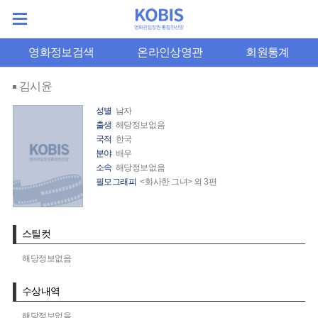
영화정보검색
온라인상영관
회원통계
김시윤
성별
남자
출생
해당정보없음
국적
한국
분야
배우
소속
해당정보없음
필모그래피
<화사한 그녀> 외 3편
스틸컷
해당정보없음
수상내역
해당정보없음