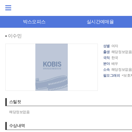
박스오피스
실시간예매율
이수민
성별
여자
출생
해당정보없음
국적
한국
분야
배우
소속
해당정보없음
필모그래피
<보호자
스틸컷
해당정보없음
수상내역