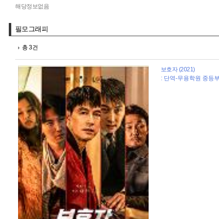
해당정보없음
필모그래피
총 3건
보호자 (2021)
: 단역-무용학원 중등