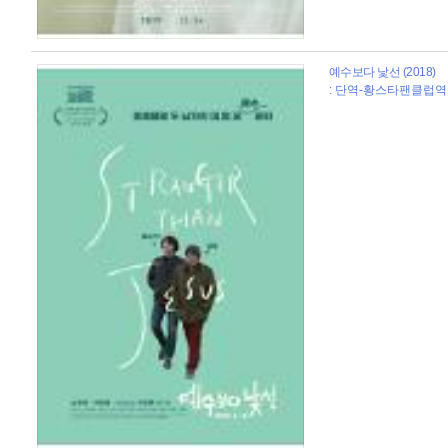
예수보다 낯선 (2018)
: 단역-황스타팬클럽