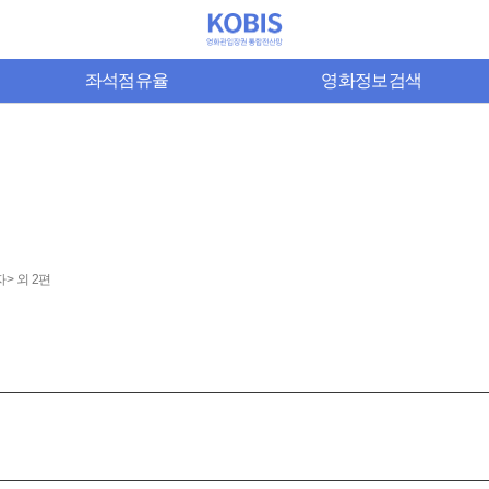
좌석점유율
영화정보검색
> 외 2편