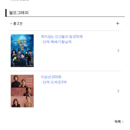
필모그래피
총 2건
죽지않는 인간들의 밤 (2019)
: 단역-뚝배기형님역
미성년 (2018)
: 단역-도박꾼3역
목록