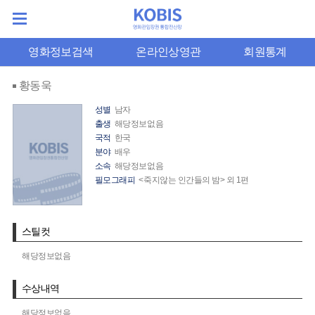
영화정보검색
온라인상영관
회원통계
황동욱
성별
남자
출생
해당정보없음
국적
한국
분야
배우
소속
해당정보없음
필모그래피
<죽지않는 인간들의 밤> 외 1편
스틸컷
해당정보없음
수상내역
해당정보없음