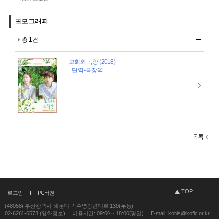
필모그래피
총 1건
보희와 녹양 (2018)
: 단역-극장역
목록
TOP
로그인
PC버전
(48058) 부산광역시 해운대구 수영강변대로 130(우동)
02-6261-6573 (영화정보)
이용시간: 09:00 ~ 18:00(평일)
E-mail: kobis@kofic.or.kr