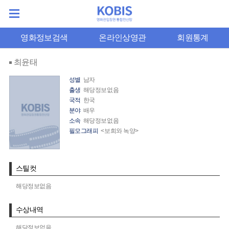
영화정보검색
온라인상영관
회원통계
최윤태
성별
남자
출생
해당정보없음
국적
한국
분야
배우
소속
해당정보없음
필모그래피
<보희와 녹양>
스틸컷
해당정보없음
수상내역
해당정보없음