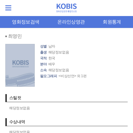
영화정보검색
온라인상영관
회원통계
최영민
성별
남자
출생
해당정보없음
국적
한국
분야
배우
소속
해당정보없음
필모그래피
<비상선언> 외 1편
스틸컷
해당정보없음
수상내역
해당정보없음