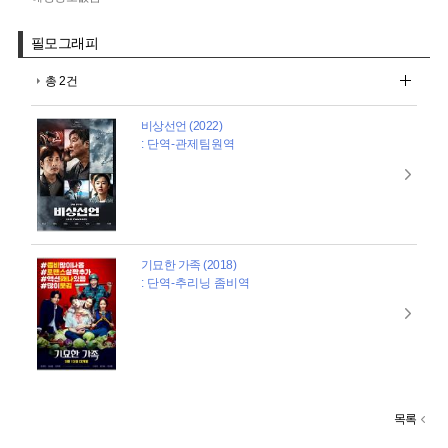
필모그래피
총 2건
비상선언 (2022)
: 단역-관제팀원역
기묘한 가족 (2018)
: 단역-추리닝 좀비역
목록