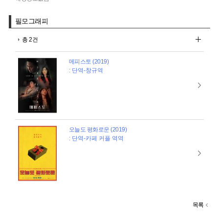
필모그래피
총 2건
메피스토 (2019)
: 단역-창규역
오늘도 평화로운 (2019)
: 단역-카페 커플 역역
목록