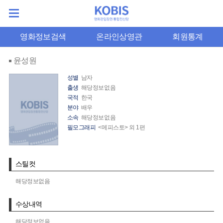
영화정보검색
온라인상영관
회원통계
윤성원
성별
남자
출생
해당정보없음
국적
한국
분야
배우
소속
해당정보없음
필모그래피
<메피스토> 외 1편
스틸컷
해당정보없음
수상내역
해당정보없음