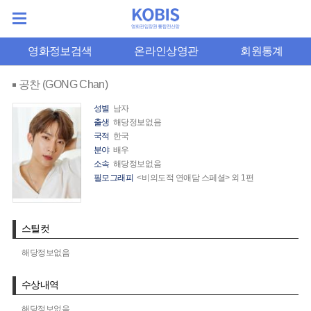
영화정보검색
온라인상영관
회원통계
공찬 (GONG Chan)
성별
남자
출생
해당정보없음
국적
한국
분야
배우
소속
해당정보없음
필모그래피
<비의도적 연애담 스페셜> 외 1편
스틸컷
해당정보없음
수상내역
해당정보없음