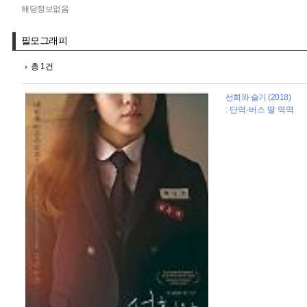
해당정보없음
필모그래피
총 1건
선희와 슬기 (2018)
: 단역-버스 딸 역역