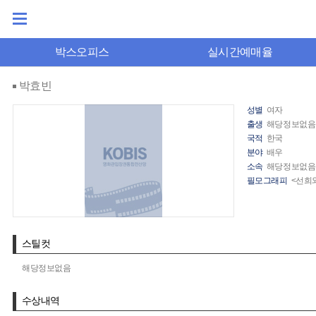
박스오피스
실시간예매율
박효빈
성별
여자
출생
해당정보없음
국적
한국
분야
배우
소속
해당정보없음
필모그래피
<선희
스틸컷
해당정보없음
수상내역