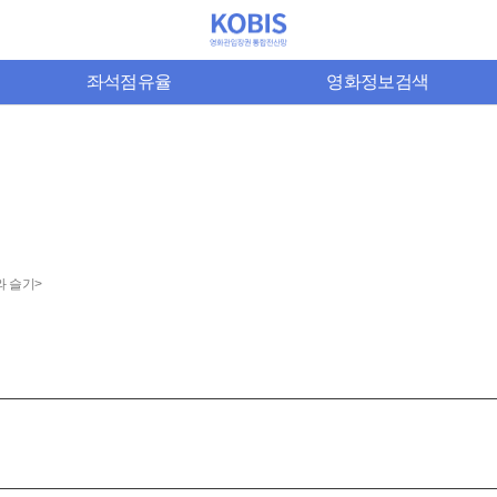
좌석점유율
영화정보검색
와 슬기>