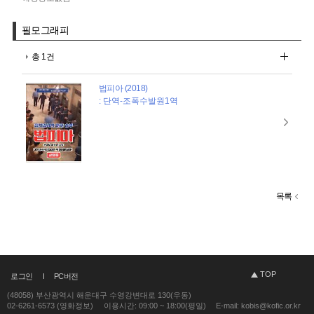
필모그래피
총 1건
법피아 (2018)
: 단역-조폭수발원1역
목록
TOP
로그인
PC버전
(48058) 부산광역시 해운대구 수영강변대로 130(우동)
02-6261-6573 (영화정보)
이용시간: 09:00 ~ 18:00(평일)
E-mail: kobis@kofic.or.kr