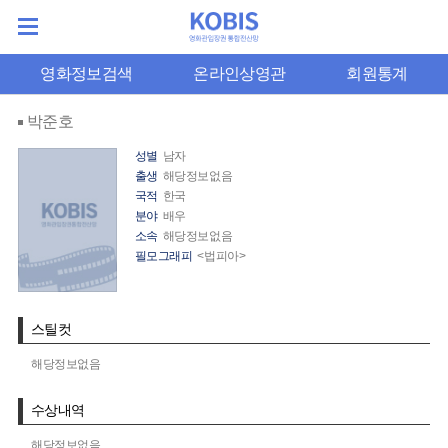
영화정보검색
온라인상영관
회원통계
박준호
성별
남자
출생
해당정보없음
국적
한국
분야
배우
소속
해당정보없음
필모그래피
<법피아>
스틸컷
해당정보없음
수상내역
해당정보없음