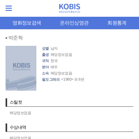
영화정보검색
온라인상영관
회원통계
박준혁
성별
남자
출생
해당정보없음
국적
한국
분야
배우
소속
해당정보없음
필모그래피
<1980> 외 6편
스틸컷
해당정보없음
수상내역
해당정보없음