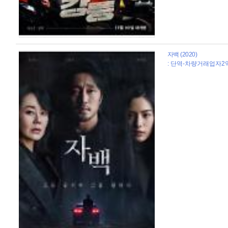
자백 (2020)
: 단역-차량거래업자2