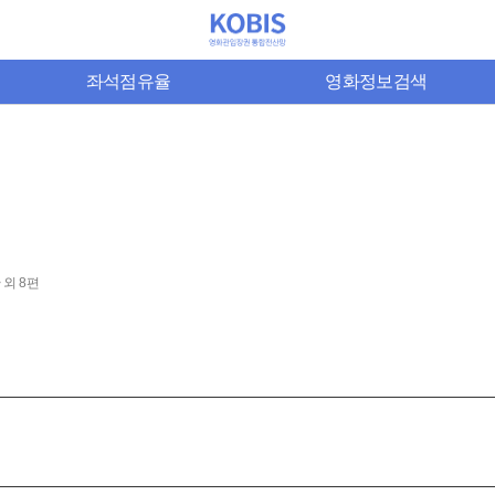
좌석점유율
영화정보검색
 외 8편