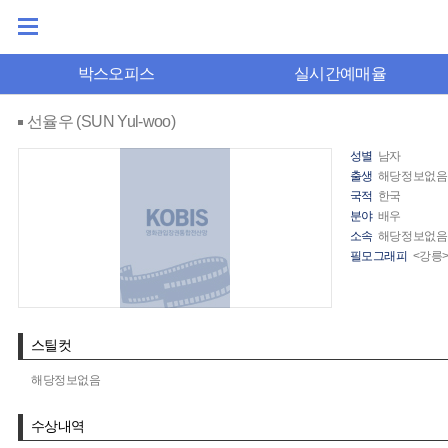
박스오피스
실시간예매율
선율우 (SUN Yul-woo)
성별
남자
출생
해당정보없음
국적
한국
분야
배우
소속
해당정보없음
필모그래피
<강릉>
스틸컷
해당정보없음
수상내역