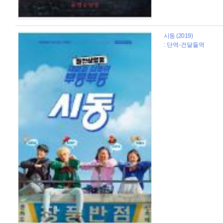
시동 (2019)
: 단역-건달들역