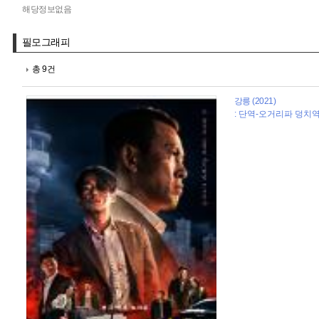
해당정보없음
필모그래피
총 9건
강릉 (2021)
: 단역-오거리파 덩치