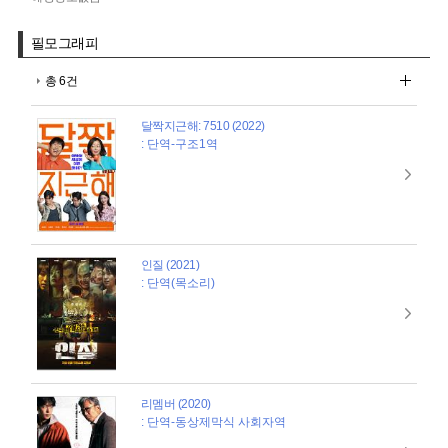
필모그래피
총 6건
달짝지근해: 7510 (2022)
: 단역-구조1역
인질 (2021)
: 단역(목소리)
리멤버 (2020)
: 단역-동상제막식 사회자역