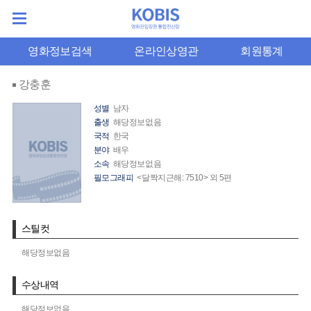
영화정보검색
온라인상영관
회원통계
강충훈
성별
남자
출생
해당정보없음
국적
한국
분야
배우
소속
해당정보없음
필모그래피
<달짝지근해: 7510> 외 5편
스틸컷
해당정보없음
수상내역
해당정보없음