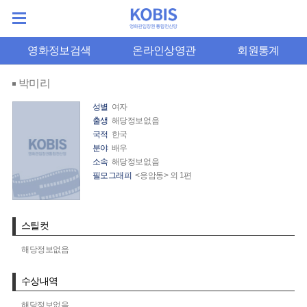
영화정보검색
온라인상영관
회원통계
박미리
성별
여자
출생
해당정보없음
국적
한국
분야
배우
소속
해당정보없음
필모그래피
<응암동> 외 1편
스틸컷
해당정보없음
수상내역
해당정보없음