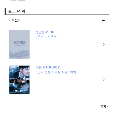
필모그래피
총 2건
응암동 (2020)
: 주연-이지은역
어린 의뢰인 (2019)
: 단역-문정 사무실 직원2 역역
목록