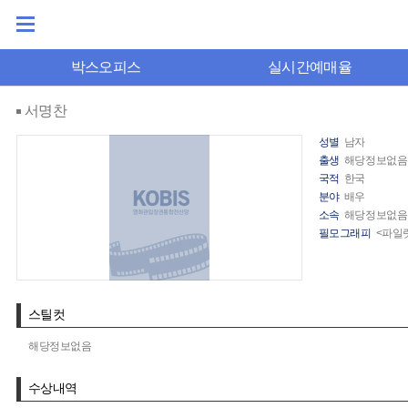
박스오피스
실시간예매율
서명찬
성별
남자
출생
해당정보없음
국적
한국
분야
배우
소속
해당정보없음
필모그래피
<파일럿
스틸컷
해당정보없음
수상내역