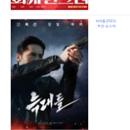
늑대들 (2021)
: 주연-보스역