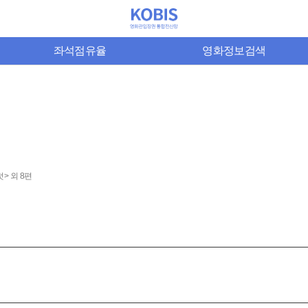
좌석점유율
영화정보검색
> 외 8편