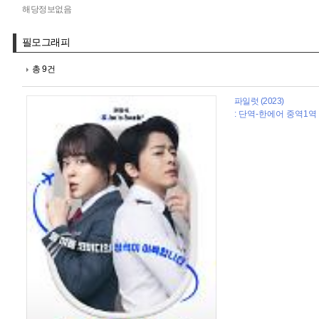
해당정보없음
필모그래피
총 9건
파일럿 (2023)
: 단역-한에어 중역1역