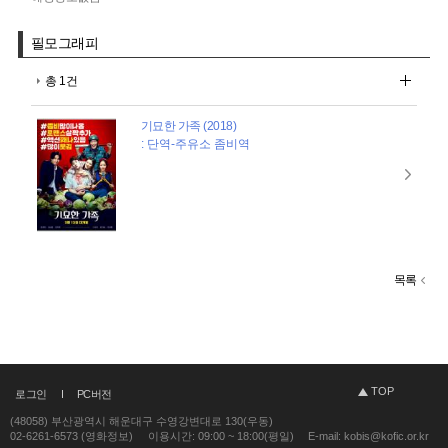
필모그래피
총 1건
기묘한 가족 (2018)
: 단역-주유소 좀비역
목록
TOP
로그인
PC버전
(48058) 부산광역시 해운대구 수영강변대로 130(우동)
02-6261-6573 (영화정보)
이용시간: 09:00 ~ 18:00(평일)
E-mail: kobis@kofic.or.kr