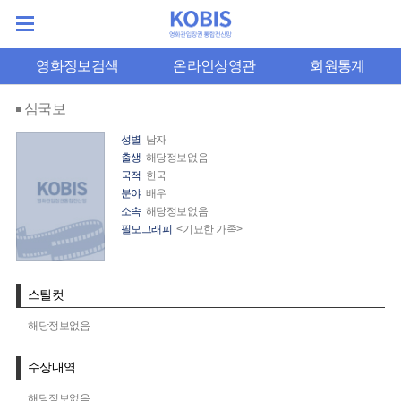
영화정보검색
온라인상영관
회원통계
심국보
성별
남자
출생
해당정보없음
국적
한국
분야
배우
소속
해당정보없음
필모그래피
<기묘한 가족>
스틸컷
해당정보없음
수상내역
해당정보없음