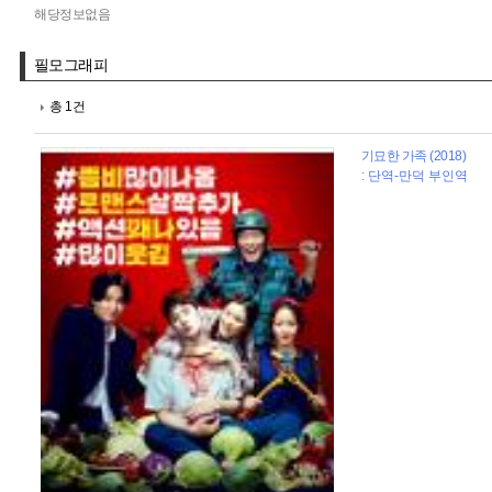
해당정보없음
필모그래피
총 1건
기묘한 가족 (2018)
: 단역-만덕 부인역