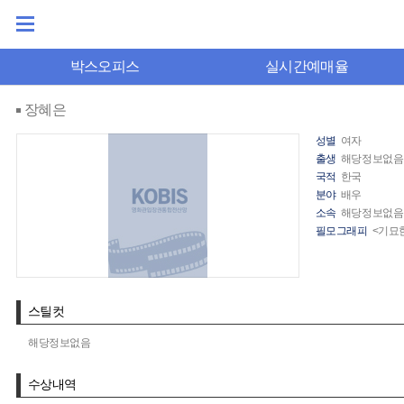
박스오피스
실시간예매율
장혜은
성별
여자
출생
해당정보없음
국적
한국
분야
배우
소속
해당정보없음
필모그래피
<기묘
스틸컷
해당정보없음
수상내역