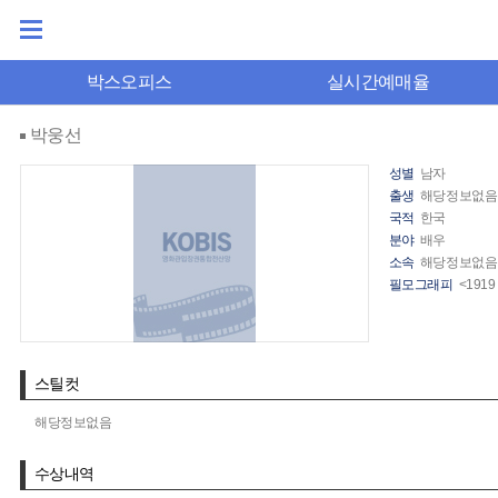
박스오피스
실시간예매율
박웅선
성별
남자
출생
해당정보없음
국적
한국
분야
배우
소속
해당정보없음
필모그래피
<191
스틸컷
해당정보없음
수상내역