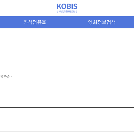
좌석점유율
영화정보검색
9 유관순>