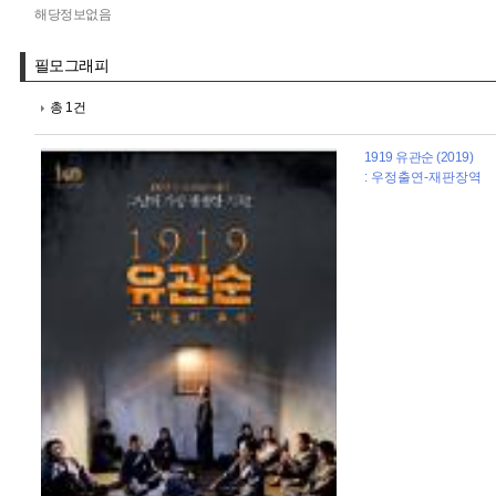
해당정보없음
필모그래피
총 1건
1919 유관순 (2019)
: 우정출연-재판장역