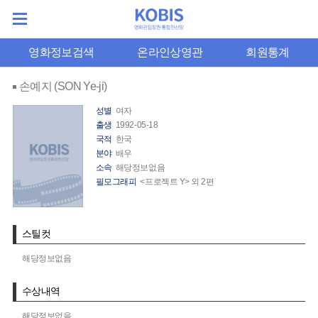
영화정보검색
온라인상영관
회원통계
손예지 (SON Ye-ji)
성별
여자
출생
1992-05-18
국적
한국
분야
배우
소속
해당정보없음
필모그래피
<프로젝트 Y> 외 2편
스틸컷
해당정보없음
수상내역
해당정보없음