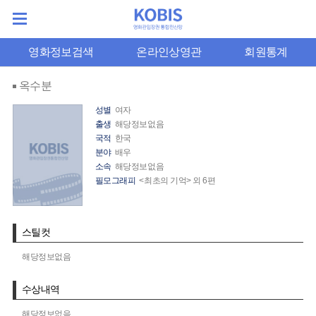
영화정보검색
온라인상영관
회원통계
옥수분
성별
여자
출생
해당정보없음
국적
한국
분야
배우
소속
해당정보없음
필모그래피
<최초의 기억> 외 6편
스틸컷
해당정보없음
수상내역
해당정보없음