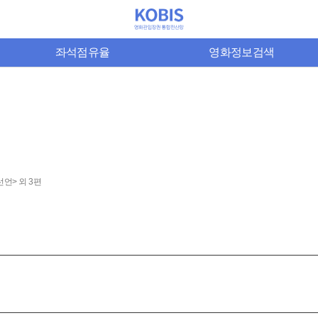
좌석점유율
영화정보검색
언> 외 3편