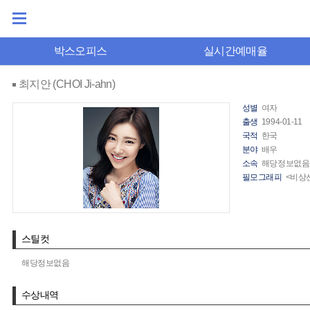
박스오피스
실시간예매율
최지안 (CHOI Ji-ahn)
성별
여자
출생
1994-01-11
국적
한국
분야
배우
소속
해당정보없음
필모그래피
<비상선
스틸컷
해당정보없음
수상내역