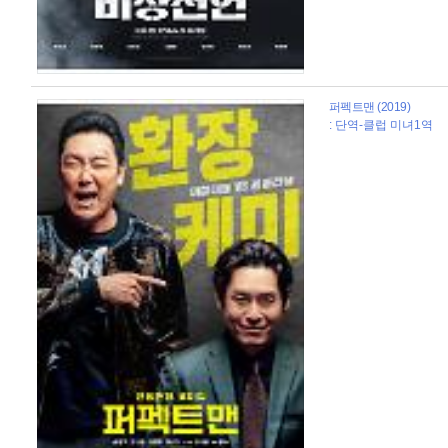
퍼펙트맨 (2019)
: 단역-클럽 미녀1역