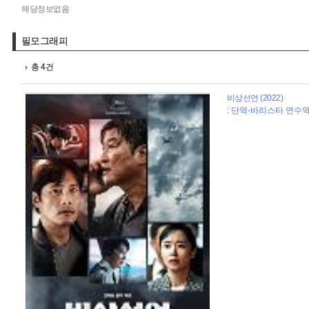
해당정보없음
필모그래피
총 4건
비상선언 (2022)
: 단역-바리스타 연수