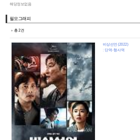
해당정보없음
필모그래피
총 2건
비상선언 (2022)
: 단역-형사역