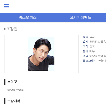
박스오피스
실시간예매율
조강연
성별
남자
출생
해당정보없음
국적
한국
분야
배우
소속
해당정보없음
필모그래피
<비상선
스틸컷
해당정보없음
수상내역