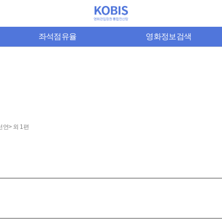
좌석점유율
영화정보검색
언> 외 1편