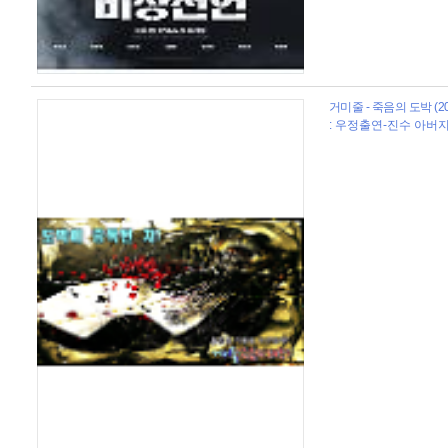
거미줄 - 죽음의 도박 (20
: 우정출연-진수 아버