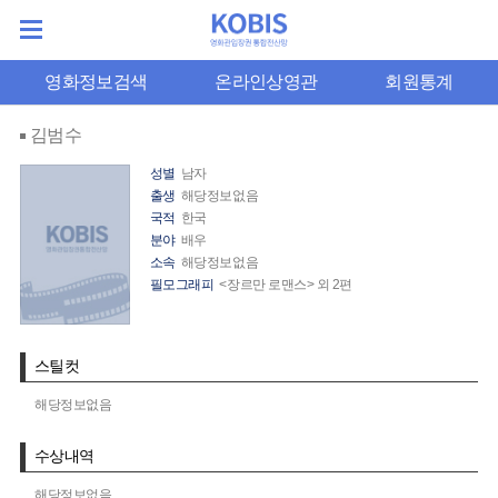
영화정보검색
온라인상영관
회원통계
김범수
성별
남자
출생
해당정보없음
국적
한국
분야
배우
소속
해당정보없음
필모그래피
<장르만 로맨스> 외 2편
스틸컷
해당정보없음
수상내역
해당정보없음