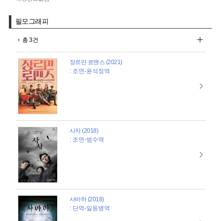
필모그래피
총 3건
장르만 로맨스 (2021)
: 조연-윤석정역
사자 (2018)
: 조연-범수역
사바하 (2018)
: 단역-일등병역