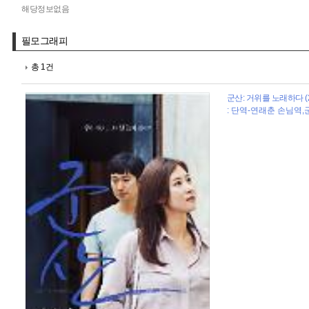
해당정보없음
필모그래피
총 1건
군산: 거위를 노래하다 (2
: 단역-연래춘 손님역