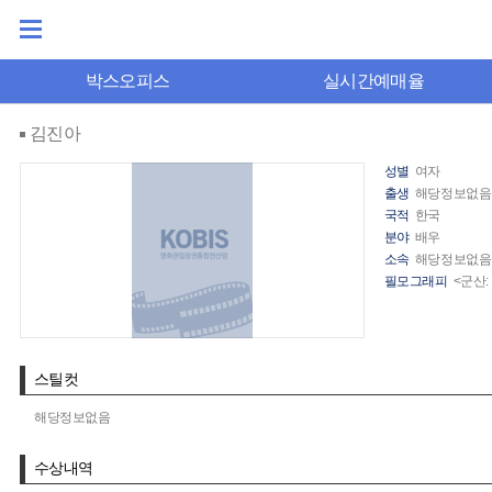
박스오피스
실시간예매율
김진아
성별
여자
출생
해당정보없음
국적
한국
분야
배우
소속
해당정보없음
필모그래피
<군산
스틸컷
해당정보없음
수상내역