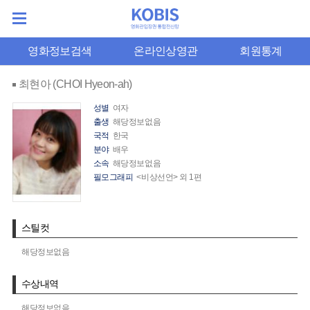
영화정보검색
온라인상영관
회원통계
최현아 (CHOI Hyeon-ah)
성별
여자
출생
해당정보없음
국적
한국
분야
배우
소속
해당정보없음
필모그래피
<비상선언> 외 1편
스틸컷
해당정보없음
수상내역
해당정보없음