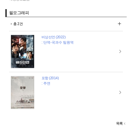
필모그래피
총 2건
비상선언 (2022)
: 단역-국과수 팀원역
포항 (2014)
: 주연
목록