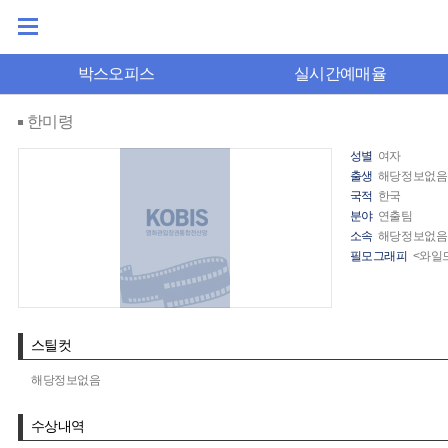
박스오피스
실시간예매율
한미령
성별
여자
출생
해당정보없음
국적
한국
분야
연출팀
소속
해당정보없음
필모그래피
<와일드
스틸컷
해당정보없음
수상내역