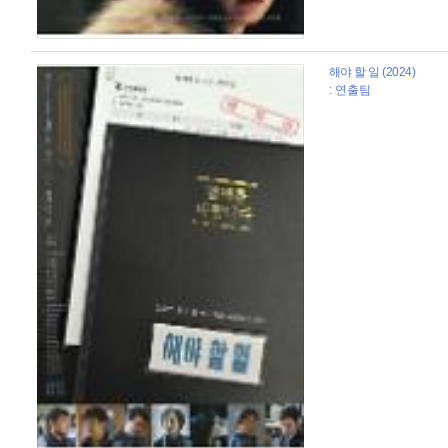
해야 할 일 (2024)
: 연출팀