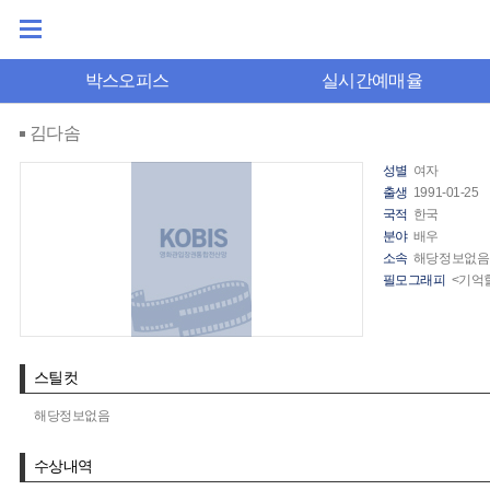
박스오피스
실시간예매율
김다솜
성별
여자
출생
1991-01-25
국적
한국
분야
배우
소속
해당정보없음
필모그래피
<기억할
스틸컷
해당정보없음
수상내역