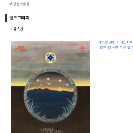
해당정보없음
필모그래피
총 3건
기억할 만한 지나침 (201
: 조연-김순영 작은 딸