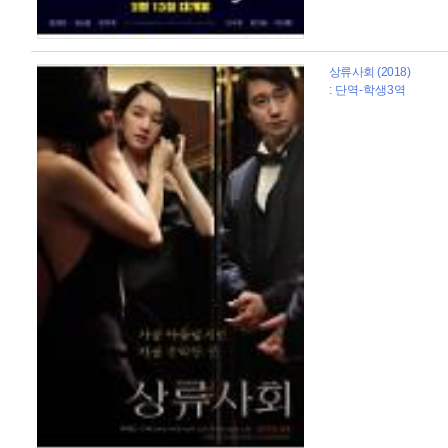
상류사회 (2018)
: 단역-학생3역