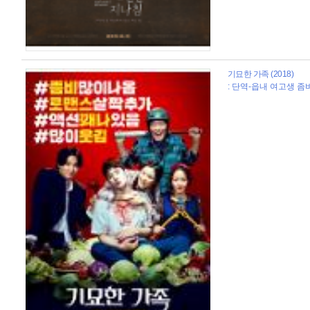
기묘한 가족 (2018)
: 단역-읍내 여고생 좀