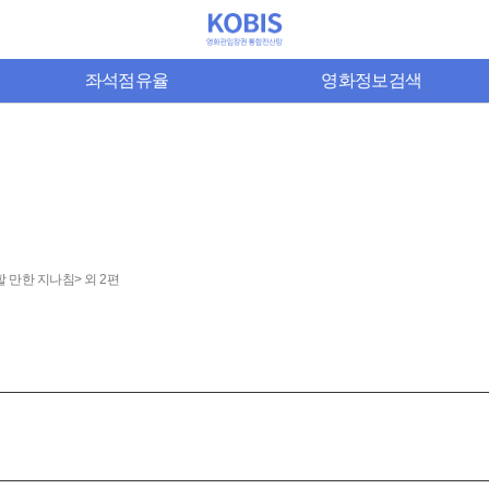
좌석점유율
영화정보검색
 만한 지나침> 외 2편