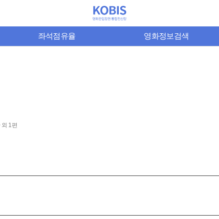
좌석점유율
영화정보검색
 외 1편