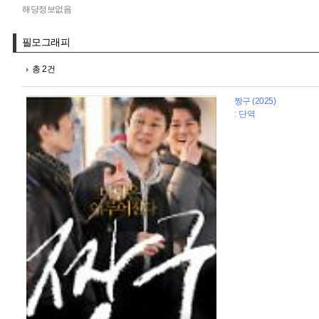
해당정보없음
필모그래피
총 2건
짱구 (2025)
: 단역