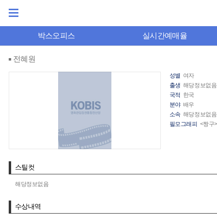
박스오피스
실시간예매율
전혜원
성별
여자
출생
해당정보없음
국적
한국
분야
배우
소속
해당정보없음
필모그래피
<짱구>
스틸컷
해당정보없음
수상내역