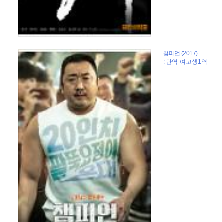
챔피언 (2017)
: 단역-여고생1역