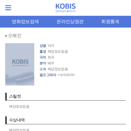
영화정보검색
온라인상영관
회원통계
오혜진
성별
여자
출생
해당정보없음
국적
한국
분야
배우
소속
해당정보없음
필모그래피
<속닥속닥>
스틸컷
해당정보없음
수상내역
해당정보없음