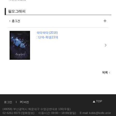
필모그래피
총 1건
속닥속닥 (2018)
: 단역-학생23역
목록
TOP
로그인
PC버전
(48058) 부산광역시 해운대구 수영강변대로 130(우동)
02-6261-6573 (영화정보)
이용시간: 09:00 ~ 18:00(평일)
E-mail: kobis@kofic.or.kr