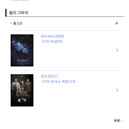
필모그래피
총 2건
속닥속닥 (2018)
: 단역-학생5역
공작 (2017)
: 단역-초대소 북한군역
목록