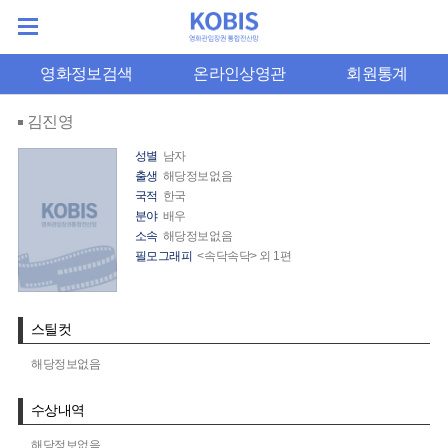
영화정보검색
온라인상영관
회원통계
김진영
성별
남자
출생
해당정보없음
국적
한국
분야
배우
소속
해당정보없음
필모그래피
<속닥속닥> 외 1편
스틸컷
해당정보없음
수상내역
해당정보없음