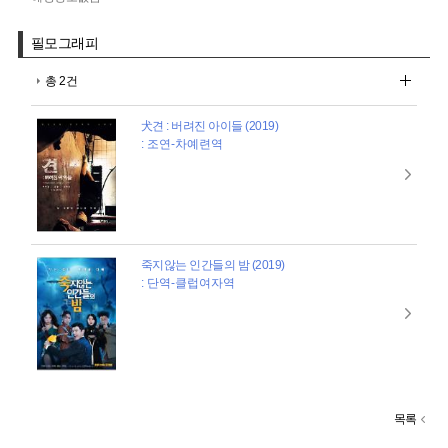
필모그래피
총 2건
犬견 : 버려진 아이들 (2019)
: 조연-차예련역
죽지않는 인간들의 밤 (2019)
: 단역-클럽여자역
목록