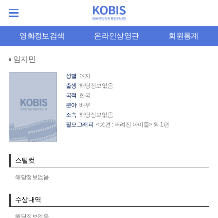
영화정보검색
온라인상영관
회원통계
임지민
성별
여자
출생
해당정보없음
국적
한국
분야
배우
소속
해당정보없음
필모그래피
<犬견 : 버려진 아이들> 외 1편
스틸컷
해당정보없음
수상내역
해당정보없음