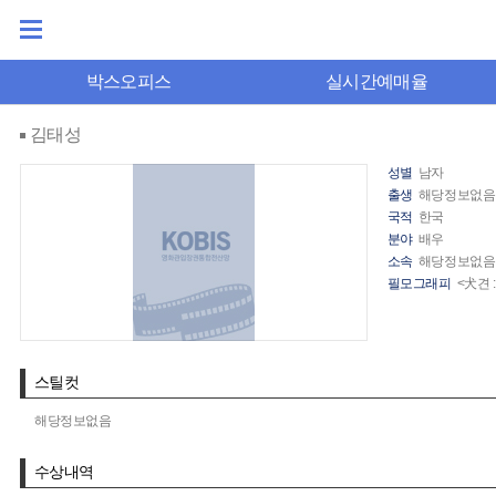
박스오피스
실시간예매율
김태성
성별
남자
출생
해당정보없음
국적
한국
분야
배우
소속
해당정보없음
필모그래피
<犬견 
스틸컷
해당정보없음
수상내역