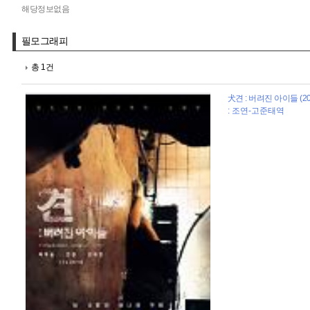
해당정보없음
필모그래피
총 1건
犬견 : 버려진 아이들 (20
: 조연-고준태역