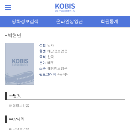
영화정보검색
온라인상영관
회원통계
박현민
성별
남자
출생
해당정보없음
국적
한국
분야
배우
소속
해당정보없음
필모그래피
<공작>
스틸컷
해당정보없음
수상내역
해당정보없음