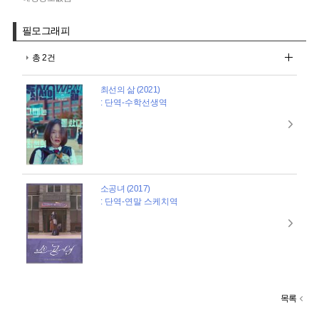
필모그래피
총 2건
최선의 삶 (2021)
: 단역-수학선생역
소공녀 (2017)
: 단역-연말 스케치역
목록