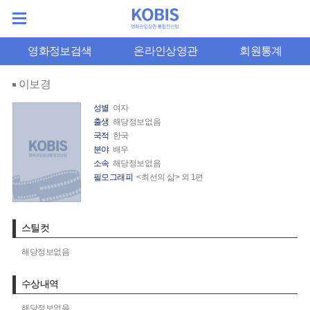
영화정보검색
온라인상영관
회원통계
이보경
성별
여자
출생
해당정보없음
국적
한국
분야
배우
소속
해당정보없음
필모그래피
<최선의 삶> 외 1편
스틸컷
해당정보없음
수상내역
해당정보없음