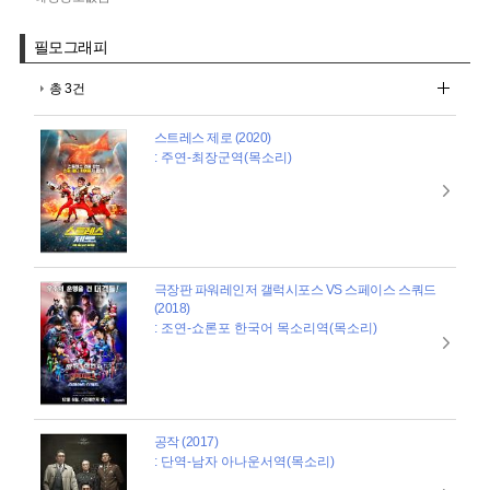
필모그래피
총 3건
스트레스 제로 (2020)
: 주연-최장군역(목소리)
극장판 파워레인저 갤럭시포스 VS 스페이스 스쿼드
(2018)
: 조연-쇼론포 한국어 목소리역(목소리)
공작 (2017)
: 단역-남자 아나운서역(목소리)