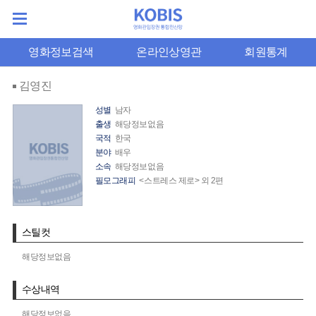
영화정보검색
온라인상영관
회원통계
김영진
성별
남자
출생
해당정보없음
국적
한국
분야
배우
소속
해당정보없음
필모그래피
<스트레스 제로> 외 2편
스틸컷
해당정보없음
수상내역
해당정보없음