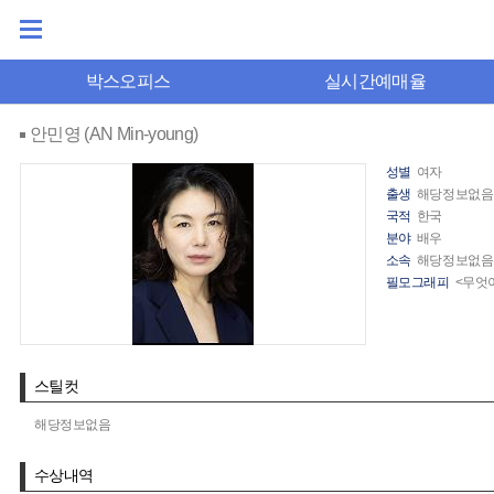
박스오피스
실시간예매율
안민영 (AN Min-young)
성별
여자
출생
해당정보없음
국적
한국
분야
배우
소속
해당정보없음
필모그래피
<무엇이
스틸컷
해당정보없음
수상내역