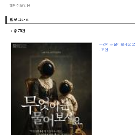
해당정보없음
필모그래피
총 75건
무엇이든 물어보세요 (20
: 조연