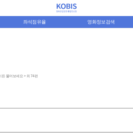
좌석점유율
영화정보검색
든 물어보세요 > 외 74편