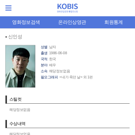
영화정보검색
온라인상영관
회원통계
신인성
성별
남자
출생
1986-06-08
국적
한국
분야
배우
소속
해당정보없음
필모그래피
<내가 죽던 날> 외 1편
스틸컷
해당정보없음
수상내역
해당정보없음