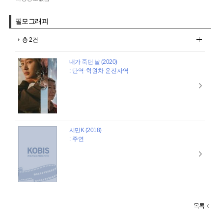
필모그래피
총 2건
내가 죽던 날 (2020)
: 단역-학원차 운전자역
시민K (2018)
: 주연
목록